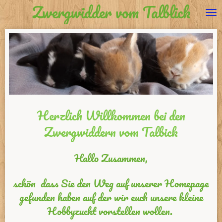
Zwergwidder vom Talblick
Zum
Hauptinhalt
springen
Herzlich Willkommen bei den
Zwergwiddern vom Talbick
Hallo Zusammen,
schön dass Sie den Weg auf unserer Homepage
gefunden haben auf der wir euch unsere kleine
Hobbyzucht vorstellen wollen.