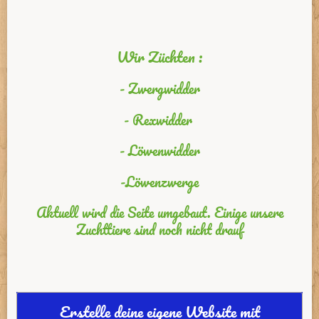
Wir Züchten :
- Zwergwidder
- Rexwidder
- Löwenwidder
-Löwenzwerge
Aktuell wird die Seite umgebaut. Einige unsere
Zuchttiere sind noch nicht drauf
Erstelle deine eigene Website mit